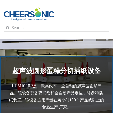
Skip
to
content
To
Search
Na
for:
首页
解决方案
超声波圆形蛋糕分切插纸设备
蛋糕切割机
超声波设备
圆蛋糕切割机
奶酪切片
UFM1000P是一款高效率、全自动的超声波圆形产
公司新闻
品。该设备配备双托盘和全自动产品定位，转盘和插
纸装置。该设备适用产量在每小时100个产品或以上的
蛋糕切块机
圆形奶酪切片
三明治/披萨/寿司切割
关于我们
食品生产 厂家。