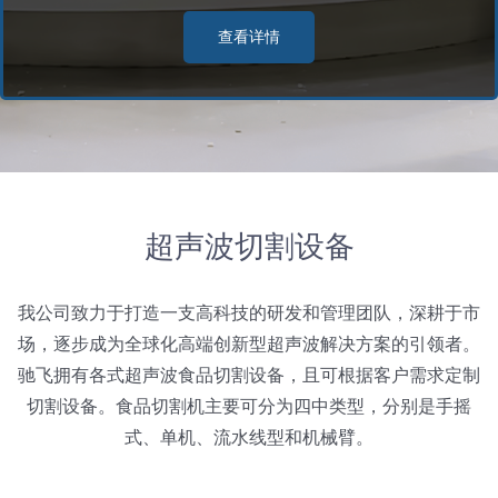
蛋糕切片机
块状奶酪切片
披萨切割机
面团
人才招聘
联系我们
查看详情
三角蛋糕切割机
条状奶酪切片
三明治切割机
常温面团切割
糕点/糖果
挤出奶酪切片
寿司切割机
冷冻面团切割
牛轧糖切割
宠物食品
超声波切割设备
阿胶糕切片
我公司致力于打造一支高科技的研发和管理团队，深耕于市
谷物棒切割
场，逐步成为全球化高端创新型超声波解决方案的引领者。
驰飞拥有各式超声波食品切割设备，且可根据客户需求定制
切割设备。食品切割机主要可分为四中类型，分别是手摇
式、单机、流水线型和机械臂。