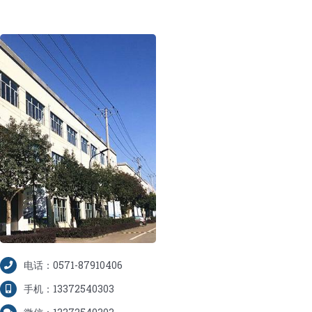
蛋糕切片机
块状奶酪切片
披萨切割机
面团
人才招聘
联系我们
三角蛋糕切割机
条状奶酪切片
三明治切割机
常温面团切割
糕点/糖果
挤出奶酪切片
寿司切割机
冷冻面团切割
牛轧糖切割
宠物食品
阿胶糕切片
谷物棒切割
电话：0571-87910406
手机：13372540303