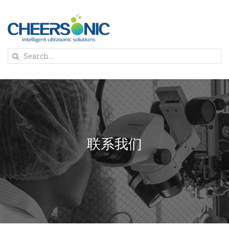
Skip
to
content
To
Search
Na
for:
首页
解决方案
联系我们
蛋糕切割机
超声波设备
圆蛋糕切割机
奶酪切片
公司新闻
蛋糕切块机
圆形奶酪切片
三明治/披萨/寿司切割
关于我们