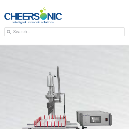
Skip
to
content
To
Search
Na
for:
首页
解决方案
蛋糕切割机
超声波设备
圆蛋糕切割机
奶酪切片
公司新闻
蛋糕切块机
圆形奶酪切片
三明治/披萨/寿司切割
关于我们