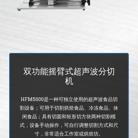
蛋糕切片机
块状奶酪切片
披萨切割机
面团
人才招聘
联系我们
三角蛋糕切割机
条状奶酪切片
三明治切割机
常温面团切割
糕点/糖果
挤出奶酪切片
寿司切割机
冷冻面团切割
牛轧糖切割
宠物食品
阿胶糕切片
双功能摇臂式超声波分切
机
谷物棒切割
HFM5000是一种可独立使用的超声波食品切
割设备；可用于切割烘焙食品、冷冻食品、休
闲食品；具有切圆和矩形切方块两种切割模
式，设备手动操作，可自行调整切割方式和尺
寸，非常适合工作室或烘焙坊。