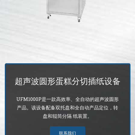
蛋糕切片机
块状奶酪切片
披萨切割机
面团
人才招聘
联系我们
三角蛋糕切割机
条状奶酪切片
三明治切割机
常温面团切割
糕点/糖果
挤出奶酪切片
寿司切割机
冷冻面团切割
牛轧糖切割
宠物食品
阿胶糕切片
超声波圆形蛋糕分切插纸设备
谷物棒切割
UFM1000P是一款高效率、全自动的超声波圆形
产品。该设备配备双托盘和全自动产品定位，转
盘和辊筒分隔 纸装置。
联系我们