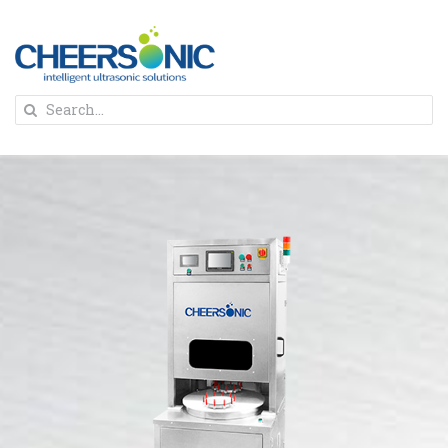
Skip
to
content
To
Search
Na
for:
首页
解决方案
蛋糕切割机
超声波设备
圆蛋糕切割机
奶酪切片
公司新闻
蛋糕切块机
圆形奶酪切片
三明治/披萨/寿司切割
关于我们