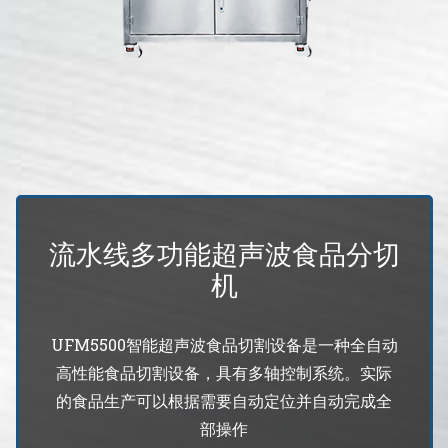
蛋糕切片机
块状奶酪切片
披萨切割机
面团
人才招聘
联系我们
三角蛋糕切割机
条状奶酪切片
三明治切割机
常温面团切割
糕点/糖果
挤出奶酪切片
寿司切割机
冷冻面团切割
牛轧糖切割
宠物食品
阿胶糕切片
流水线多功能超声波食品分切
机
谷物棒切割
UFM5500智能超声波食品切割设备是一种全自动
高性能食品切割设备，具有多轴控制系统。实际
的食品生产可以根据需要自动定位并自动完成全
部操作