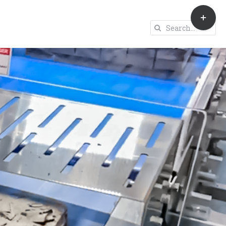
Toggle
Sliding
Search
Bar
for:
Area