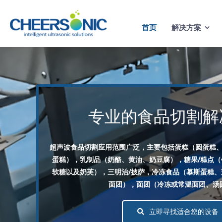
Skip
to
首页
解决方案
content
专业的食品切割解
超声波食品切割应用范围广泛，主要包括蛋糕（圆蛋糕
蛋糕），乳制品（奶酪、黄油、奶豆腐），糖果/糕点
软糖以及奶芙），三明治/披萨，冷冻食品（慕斯蛋糕
面团），面团（冷冻或常温面团、汤
立即寻找适合您的设备