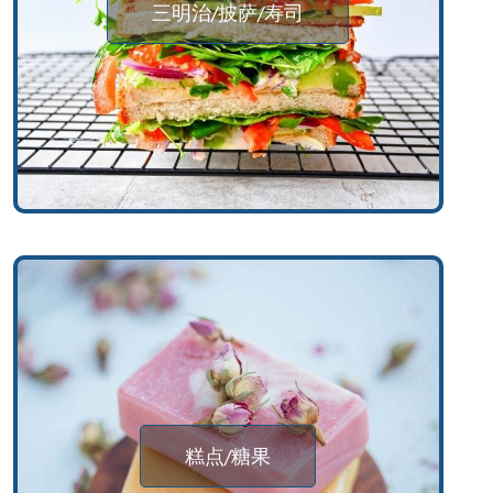
三明治/披萨/寿司
糕点/糖果