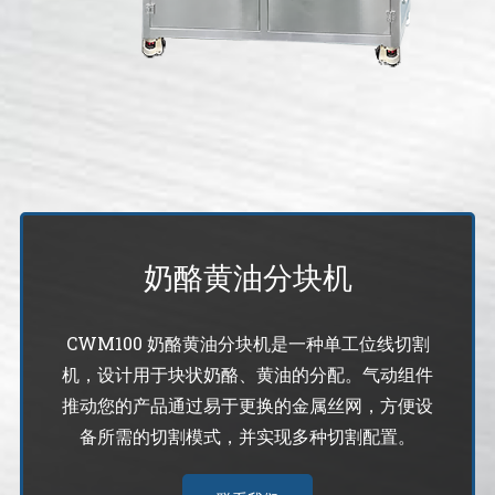
蛋糕切片机
块状奶酪切片
披萨切割机
面团
人才招聘
联系我们
三角蛋糕切割机
条状奶酪切片
三明治切割机
常温面团切割
糕点/糖果
挤出奶酪切片
寿司切割机
冷冻面团切割
牛轧糖切割
宠物食品
阿胶糕切片
奶酪黄油分块机
谷物棒切割
CWM100 奶酪黄油分块机是一种单工位线切割
机，设计用于块状奶酪、黄油的分配。气动组件
推动您的产品通过易于更换的金属丝网，方便设
备所需的切割模式，并实现多种切割配置。