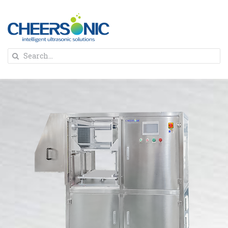
Skip
to
content
To
Search
Na
for:
首页
解决方案
蛋糕切割机
超声波设备
圆蛋糕切割机
奶酪切片
公司新闻
蛋糕切块机
圆形奶酪切片
三明治/披萨/寿司切割
关于我们