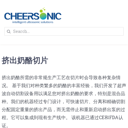
Skip
to
content
To
Search
Na
for:
首页
挤出奶酪切片
解决方案
挤出奶酪所需的非常规生产工艺在切片时会导致各种复杂情
蛋糕切割机
超声波设备
况。 基于我们对种类繁多的奶酪的丰富经验，我们开发了超声
波自动切割设备用以满足您对挤出奶酪的要求，特别是混合品
圆蛋糕切割机
奶酪切片
公司新闻
种。我们的机器经过专门设计，可快速切片、分离和精确切割
分配固定重量的挤出产品，而无需停止和重新启动挤出泵的过
蛋糕切块机
圆形奶酪切片
三明治/披萨/寿司切割
关于我们
程。它可以集成到现有生产线中。 该机器已通过CE和FDA认
证。