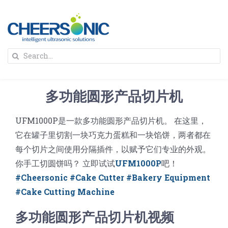
Skip
to
content
To
Search
Na
for:
首页
多功能圆形产品切片机
解决方案
UFM1000P是一款多功能圆形产品切片机。 在这里，
它在罐子里切割一块巧克力蛋糕和一块馅饼，两者都在
蛋糕切割机
超声波设备
每个切片之间使用分隔插件，以赋予它们专业的外观。
你手工切圆饼吗？ 立即试试
UFM1000P
吧！
圆蛋糕切割机
奶酪切片
公司新闻
#Cheersonic #Cake Cutter #Bakery Equipment
#Cake Cutting Machine
蛋糕切块机
圆形奶酪切片
三明治/披萨/寿司切割
关于我们
多功能圆形产品切片机视频