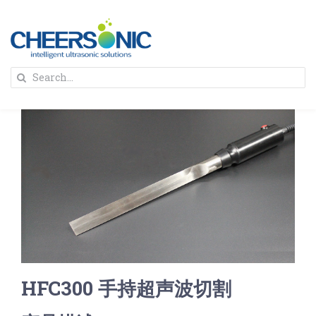
Skip
to
content
To
Search
Na
for:
首页
解决方案
蛋糕切割机
超声波设备
圆蛋糕切割机
奶酪切片
公司新闻
HFC300 手持超声波切割
蛋糕切块机
圆形奶酪切片
三明治/披萨/寿司切割
关于我们