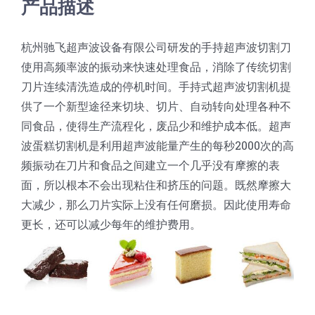
产品描述
蛋糕切片机
块状奶酪切片
披萨切割机
面团
人才招聘
联系我们
杭州驰飞超声波设备有限公司研发的手持超声波切割刀
三角蛋糕切割机
条状奶酪切片
三明治切割机
常温面团切割
糕点/糖果
使用高频率波的振动来快速处理食品，消除了传统切割
刀片连续清洗造成的停机时间。手持式超声波切割机提
供了一个新型途径来切块、切片、自动转向处理各种不
挤出奶酪切片
寿司切割机
冷冻面团切割
牛轧糖切割
宠物食品
同食品，使得生产流程化，废品少和维护成本低。超声
波蛋糕切割机是利用超声波能量产生的每秒2000次的高
阿胶糕切片
频振动在刀片和食品之间建立一个几乎没有摩擦的表
面，所以根本不会出现粘住和挤压的问题。既然摩擦大
谷物棒切割
大减少，那么刀片实际上没有任何磨损。因此使用寿命
更长，还可以减少每年的维护费用。