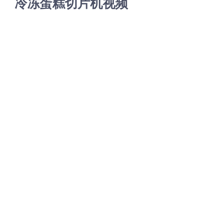
冷冻蛋糕切片机视频
蛋糕切片机
块状奶酪切片
披萨切割机
面团
人才招聘
联系我们
三角蛋糕切割机
条状奶酪切片
三明治切割机
常温面团切割
糕点/糖果
挤出奶酪切片
寿司切割机
冷冻面团切割
牛轧糖切割
宠物食品
阿胶糕切片
谷物棒切割