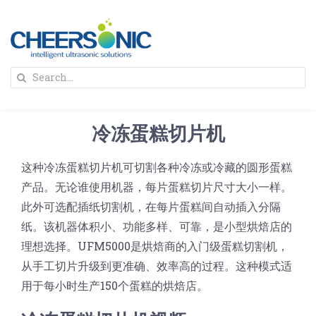
Skip
to
content
To
Search
Na
for:
首页
冷冻蛋糕切片机
解决方案
这种冷冻蛋糕切片机可切割各种冷冻或冷藏的圆形蛋糕
产品。无论谁使用机器，每片蛋糕切片尺寸大小一样。
蛋糕切割机
超声波设备
此外可选配插纸切割机，在每片蛋糕间自动插入分隔
纸。该机器体积小、功能多样、可靠，是小型烘焙店的
圆蛋糕切割机
奶酪切片
公司新闻
理想选择。UFM5000是烘焙商的入门级蛋糕切割机，
从手工切片升级到更准确、效率高的过程。这种模式适
蛋糕切块机
圆形奶酪切片
用于每小时生产150个蛋糕的烘焙店。
三明治/披萨/寿司切割
关于我们