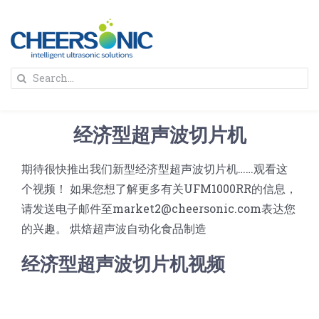
Skip
to
content
To
Search
Na
for:
首页
经济型超声波切片机
解决方案
期待很快推出我们新型经济型超声波切片机……观看这
个视频！ 如果您想了解更多有关UFM1000RR的信息，
蛋糕切割机
超声波设备
请发送电子邮件至market2@cheersonic.com表达您
的兴趣。 烘焙超声波自动化食品制造
圆蛋糕切割机
奶酪切片
公司新闻
经济型超声波切片机视频
蛋糕切块机
圆形奶酪切片
三明治/披萨/寿司切割
关于我们