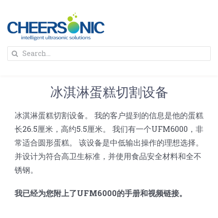
Skip
to
content
To
Search
Na
for:
首页
冰淇淋蛋糕切割设备
解决方案
冰淇淋蛋糕切割设备。 我的客户提到的信息是他的蛋糕
长26.5厘米，高约5.5厘米。 我们有一个UFM6000，非
蛋糕切割机
超声波设备
常适合圆形蛋糕。 该设备是中低输出操作的理想选择。
并设计为符合高卫生标准，并使用食品安全材料和全不
圆蛋糕切割机
奶酪切片
公司新闻
锈钢。
我已经为您附上了UFM6000的手册和视频链接。
蛋糕切块机
圆形奶酪切片
三明治/披萨/寿司切割
关于我们