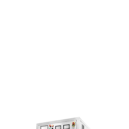
蛋糕切片机
块状奶酪切片
披萨切割机
面团
人才招聘
联系我们
三角蛋糕切割机
条状奶酪切片
三明治切割机
常温面团切割
糕点/糖果
挤出奶酪切片
寿司切割机
冷冻面团切割
牛轧糖切割
宠物食品
阿胶糕切片
谷物棒切割