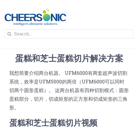
Skip
to
content
To
Search
Na
for:
首页
蛋糕和芝士蛋糕切片解决方案
解决方案
我想简要介绍两台机器。 UFM6000有两套超声波切割
系统，效率是UFM5000的两倍（UFM6000可以同时
蛋糕切割机
超声波设备
切两个圆形蛋糕）。 这两台机器有四种切割模式：圆形
蛋糕部分，切片，切成矩形的正方形和切成矩形的三角
圆蛋糕切割机
奶酪切片
公司新闻
形。
蛋糕和芝士蛋糕切片视频
蛋糕切块机
圆形奶酪切片
三明治/披萨/寿司切割
关于我们