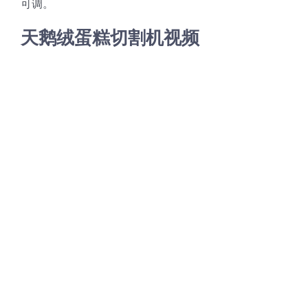
可调。
蛋糕切片机
块状奶酪切片
披萨切割机
面团
人才招聘
联系我们
天鹅绒蛋糕切割机视频
三角蛋糕切割机
条状奶酪切片
三明治切割机
常温面团切割
糕点/糖果
挤出奶酪切片
寿司切割机
冷冻面团切割
牛轧糖切割
宠物食品
阿胶糕切片
谷物棒切割