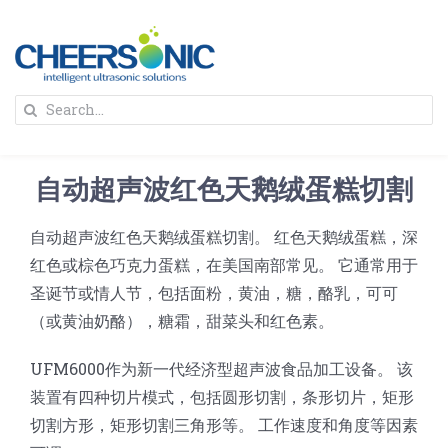
Skip
to
content
To
Search
Na
for:
首页
自动超声波红色天鹅绒蛋糕切割
解决方案
自动超声波红色天鹅绒蛋糕切割。 红色天鹅绒蛋糕，深
红色或棕色巧克力蛋糕，在美国南部常见。 它通常用于
蛋糕切割机
超声波设备
圣诞节或情人节，包括面粉，黄油，糖，酪乳，可可
（或黄油奶酪），糖霜，甜菜头和红色素。
圆蛋糕切割机
奶酪切片
公司新闻
UFM6000作为新一代经济型超声波食品加工设备。 该
装置有四种切片模式，包括圆形切割，条形切片，矩形
蛋糕切块机
圆形奶酪切片
三明治/披萨/寿司切割
关于我们
切割方形，矩形切割三角形等。 工作速度和角度等因素