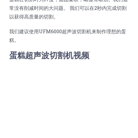
蛋糕切片机
块状奶酪切片
披萨切割机
面团
人才招聘
联系我们
常没有削减时间的大问题。 我们可以在2秒内完成切割
以获得高质量的切割。
三角蛋糕切割机
条状奶酪切片
三明治切割机
常温面团切割
糕点/糖果
我们建议使用UFM6000超声波切割机来制作理想的蛋
糕。
挤出奶酪切片
寿司切割机
冷冻面团切割
牛轧糖切割
宠物食品
蛋糕超声波切割机视频
阿胶糕切片
谷物棒切割