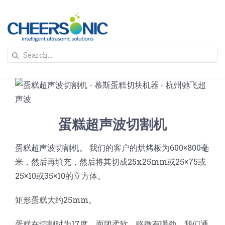
Skip
to
content
To
Search
Na
for:
首页
解决方案
蛋糕超声波切割机
蛋糕切割机
超声波设备
蛋糕超声波切割机。 我们的客户的烘烤板为600×800毫
米，然后再填充，然后将其切成25x25mm或25×75或
圆蛋糕切割机
奶酪切片
公司新闻
25×10或35×10的立方体。
矩形蛋糕大约25mm。
蛋糕切块机
圆形奶酪切片
三明治/披萨/寿司切割
关于我们
蛋糕在切割时为17度，面团柔软，略微有嚼劲。我们通