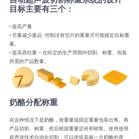
目标主要有三个：
蛋糕切片机
块状奶酪切片
披萨切割机
面团
人才招聘
联系我们
• 提高产量
三角蛋糕切割机
条状奶酪切片
三明治切割机
常温面团切割
糕点/糖果
• 尽量减少废品- 控制没有切片的重量尽可能接近目标重
量。
挤出奶酪切片
寿司切割机
冷冻面团切割
牛轧糖切割
宠物食品
• 提高吞吐量 – 在给定的生产周期内切割、称重、包装
所需的产品数量。
阿胶糕切片
谷物棒切割
奶酪分配称重
在这种情况下是奶酪，按重量或固定重量包装出售。将
产品切割、称重，然后根据重量定价和销售。使用使用
超声波技术自动化切割，可以使提高每一片奶酪的质