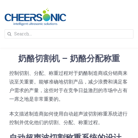
Skip
to
content
To
Search
Na
for:
首页
奶酪切割机 – 奶酪分配称重
解决方案
控制切割、分配、称重过程对于奶酪制造商或分销商来
说至关重要。能够准确地切割产品，减少浪费和满足客
蛋糕切割机
超声波设备
户需求的产量，这些对于在竞争日益激烈的市场中占有
一席之地是非常重要的。
圆蛋糕切割机
奶酪切片
公司新闻
本文描述制造商如何使用自动超声波切割称重系统进行
控制并优化他们的切割、分配、称重过程。
蛋糕切块机
圆形奶酪切片
三明治/披萨/寿司切割
关于我们
自动超声波切割称重系统的设计