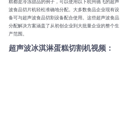
糕都是冷冻甜品的例子，可以使用以下杭州驰飞的超声
蛋糕切片机
块状奶酪切片
披萨切割机
面团
人才招聘
联系我们
波食品切片机轻松准确地分配。大多数食品企业现有设
备可与超声波食品切割设备配合使用。这些超声波食品
三角蛋糕切割机
条状奶酪切片
三明治切割机
常温面团切割
分配解决方案涵盖了从初创企业到大批量企业的整个生
糕点/糖果
产范围。
挤出奶酪切片
寿司切割机
冷冻面团切割
牛轧糖切割
宠物食品
超声波冰淇淋蛋糕切割机视频：
阿胶糕切片
谷物棒切割