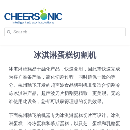
Skip
to
content
To
Search
Na
for:
首页
冰淇淋蛋糕切割机
解决方案
冰淇淋蛋糕易于融化产品，快速食用，因此需快速完成
为客户准备产品，简化切割过程，同时确保一致的等
蛋糕切割机
超声波设备
分。杭州驰飞开发的超声波食品切割机非常适合切割冷
冻冰淇淋产品。超声波刀片切割更精致，更美观。无论
圆蛋糕切割机
奶酪切片
公司新闻
谁使用此设备，您都可以获得理想的切割效果。
下面杭州驰飞的机器专为冰淇淋蛋糕切片而设计。冰淇
蛋糕切块机
圆形奶酪切片
三明治/披萨/寿司切割
关于我们
淋蛋糕，冷冻蛋糕和慕斯蛋糕，以及芝士蛋糕和乳酪蛋