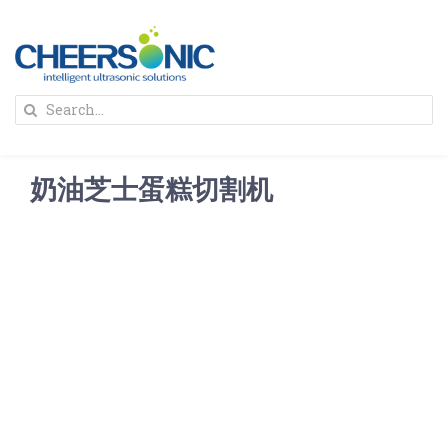
Skip
to
content
To
Search
Na
for:
首页
奶油芝士蛋糕切割机
解决方案
蛋糕切割机
超声波设备
圆蛋糕切割机
奶酪切片
公司新闻
蛋糕切块机
圆形奶酪切片
三明治/披萨/寿司切割
关于我们