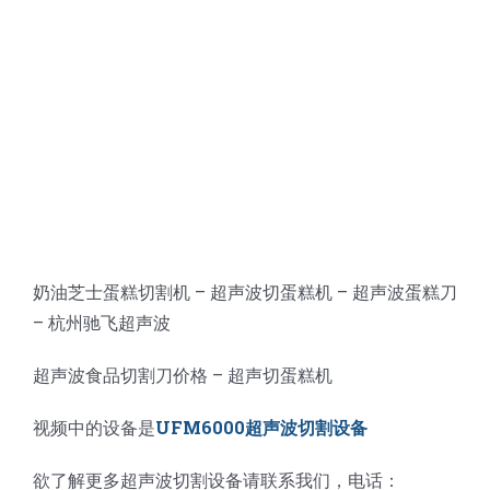
蛋糕切片机
块状奶酪切片
披萨切割机
面团
人才招聘
联系我们
三角蛋糕切割机
条状奶酪切片
三明治切割机
常温面团切割
糕点/糖果
挤出奶酪切片
寿司切割机
冷冻面团切割
牛轧糖切割
宠物食品
阿胶糕切片
奶油芝士蛋糕切割机 – 超声波切蛋糕机 – 超声波蛋糕刀
谷物棒切割
– 杭州驰飞超声波
超声波食品切割刀价格 – 超声切蛋糕机
视频中的设备是
UFM6000超声波切割设备
欲了解更多超声波切割设备请联系我们，电话：