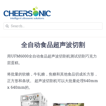
Skip
to
content
To
Search
Na
for:
首页
全自动食品超声波切割
解决方案
用UFM6000全自动食品超声波切割机测试切割巧克力
层蛋糕。
蛋糕切割机
超声波设备
将批量的软糖，牛轧糖，焦糖和其他食品切成长方形，
圆蛋糕切割机
奶酪切片
公司新闻
正方形和条状。 超声波切割机可以大批量处理640mm
x 640mm的。
蛋糕切块机
圆形奶酪切片
三明治/披萨/寿司切割
关于我们