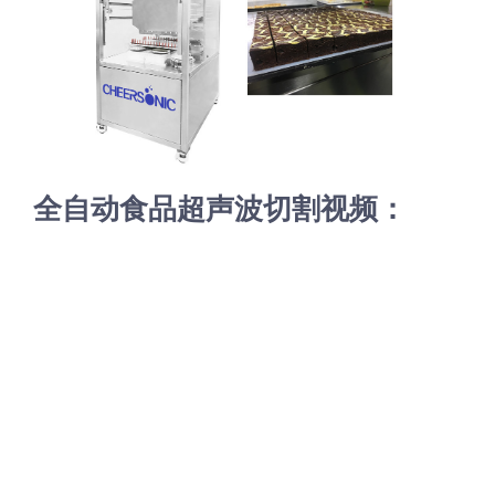
蛋糕切片机
块状奶酪切片
披萨切割机
面团
人才招聘
联系我们
三角蛋糕切割机
条状奶酪切片
三明治切割机
常温面团切割
糕点/糖果
挤出奶酪切片
寿司切割机
冷冻面团切割
牛轧糖切割
宠物食品
全自动食品超声波切割视频：
阿胶糕切片
谷物棒切割