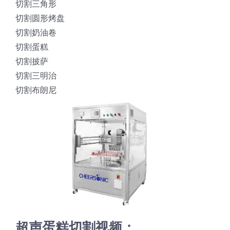
切割三角形
蛋糕切片机
块状奶酪切片
披萨切割机
面团
人才招聘
联系我们
切割圆形烤盘
切割奶油卷
三角蛋糕切割机
条状奶酪切片
三明治切割机
常温面团切割
糕点/糖果
切割蛋糕
切割披萨
切割三明治
挤出奶酪切片
寿司切割机
冷冻面团切割
牛轧糖切割
宠物食品
切割布朗尼
阿胶糕切片
谷物棒切割
超声蛋糕切割视频：