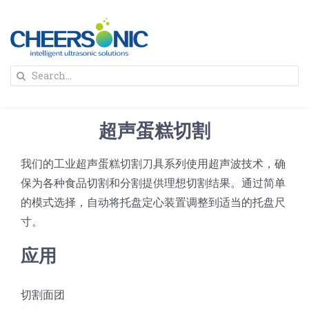
Skip
to
content
To
Search
Na
for:
首页
超声蛋糕切割
解决方案
我们的工业超声蛋糕切割刀具系列使用超声波技术，确
保为各种食品切割和分割提供理想切割结果。通过简单
蛋糕切割机
超声波设备
的模式选择，自动将托盘定心装置调整到适当的托盘尺
寸。
圆蛋糕切割机
奶酪切片
公司新闻
应用
蛋糕切块机
圆形奶酪切片
三明治/披萨/寿司切割
关于我们
切割面团