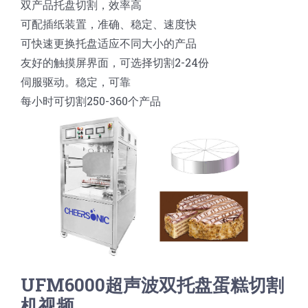
双产品托盘切割，效率高
蛋糕切片机
块状奶酪切片
披萨切割机
面团
人才招聘
联系我们
可配插纸装置，准确、稳定、速度快
可快速更换托盘适应不同大小的产品
三角蛋糕切割机
条状奶酪切片
三明治切割机
常温面团切割
糕点/糖果
友好的触摸屏界面，可选择切割2-24份
伺服驱动。稳定，可靠
每小时可切割250-360个产品
挤出奶酪切片
寿司切割机
冷冻面团切割
牛轧糖切割
宠物食品
阿胶糕切片
谷物棒切割
UFM6000超声波双托盘蛋糕切割
机视频