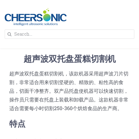
Skip
to
content
To
Search
Na
for:
首页
超声波双托盘蛋糕切割机
解决方案
超声波双托盘蛋糕切割机，该款机器采用超声波刀片切
割，非常适合用来切割坚硬的、精致的、粘性高的食
蛋糕切割机
超声波设备
品，切面干净整齐。双产品托盘使机器可以快速切割，
操作员只需要在托盘上装载和卸载产品。这款机器非常
圆蛋糕切割机
奶酪切片
公司新闻
适合需要每小时切割250-360个烘焙食品的生产商。
特点
蛋糕切块机
圆形奶酪切片
三明治/披萨/寿司切割
关于我们