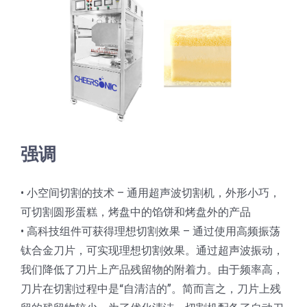
蛋糕切片机
块状奶酪切片
披萨切割机
面团
人才招聘
联系我们
三角蛋糕切割机
条状奶酪切片
三明治切割机
常温面团切割
糕点/糖果
挤出奶酪切片
寿司切割机
冷冻面团切割
牛轧糖切割
宠物食品
强调
阿胶糕切片
• 小空间切割的技术 – 通用超声波切割机，外形小巧，
谷物棒切割
可切割圆形蛋糕，烤盘中的馅饼和烤盘外的产品
• 高科技组件可获得理想切割效果 – 通过使用高频振荡
钛合金刀片，可实现理想切割效果。通过超声波振动，
我们降低了刀片上产品残留物的附着力。由于频率高，
刀片在切割过程中是“自清洁的”。简而言之，刀片上残