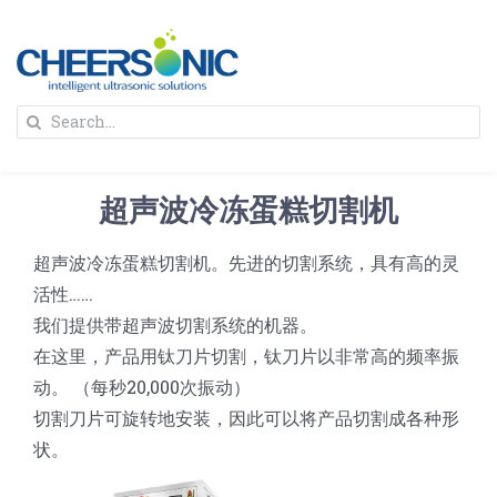
Skip
to
content
To
Search
Na
for:
首页
超声波冷冻蛋糕切割机
解决方案
超声波冷冻蛋糕切割机。先进的切割系统，具有高的灵
活性……
蛋糕切割机
超声波设备
我们提供带超声波切割系统的机器。
在这里，产品用钛刀片切割，钛刀片以非常高的频率振
圆蛋糕切割机
奶酪切片
公司新闻
动。 （每秒20,000次振动）
切割刀片可旋转地安装，因此可以将产品切割成各种形
蛋糕切块机
圆形奶酪切片
状。
三明治/披萨/寿司切割
关于我们