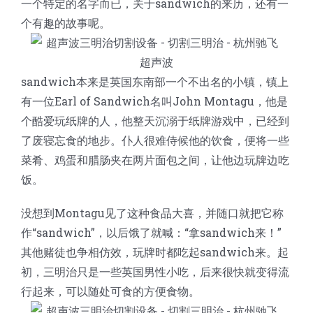
一个特定的名字而已，关于sandwich的来历，还有一
蛋糕切片机
块状奶酪切片
披萨切割机
面团
人才招聘
联系我们
个有趣的故事呢。
三角蛋糕切割机
条状奶酪切片
三明治切割机
常温面团切割
糕点/糖果
sandwich本来是英国东南部一个不出名的小镇，镇上
有一位Earl of Sandwich名叫John Montagu，他是
挤出奶酪切片
寿司切割机
冷冻面团切割
牛轧糖切割
宠物食品
个酷爱玩纸牌的人，他整天沉溺于纸牌游戏中，已经到
了废寝忘食的地步。仆人很难侍候他的饮食，便将一些
阿胶糕切片
菜肴、鸡蛋和腊肠夹在两片面包之间，让他边玩牌边吃
饭。
谷物棒切割
没想到Montagu见了这种食品大喜，并随口就把它称
作“sandwich”，以后饿了就喊：“拿sandwich来！”
其他赌徒也争相仿效，玩牌时都吃起sandwich来。起
初，三明治只是一些英国男性小吃，后来很快就变得流
行起来，可以随处可食的方便食物。