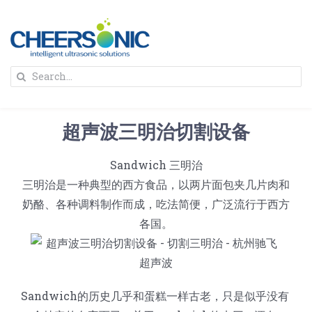
Skip
to
content
To
Search
Na
for:
首页
超声波三明治切割设备
解决方案
Sandwich 三明治
三明治是一种典型的西方食品，以两片面包夹几片肉和
蛋糕切割机
超声波设备
奶酪、各种调料制作而成，吃法简便，广泛流行于西方
各国。
圆蛋糕切割机
奶酪切片
公司新闻
蛋糕切块机
圆形奶酪切片
三明治/披萨/寿司切割
关于我们
Sandwich的历史几乎和蛋糕一样古老，只是似乎没有