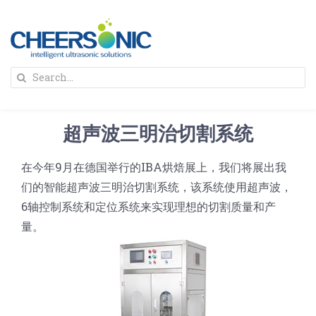
Skip
to
content
To
Search
Na
for:
首页
超声波三明治切割系统
解决方案
在今年9月在德国举行的IBA烘焙展上，我们将展出我
们的智能超声波三明治切割系统，该系统使用超声波，
蛋糕切割机
超声波设备
6轴控制系统和定位系统来实现理想的切割质量和产
量。
圆蛋糕切割机
奶酪切片
公司新闻
蛋糕切块机
圆形奶酪切片
三明治/披萨/寿司切割
关于我们