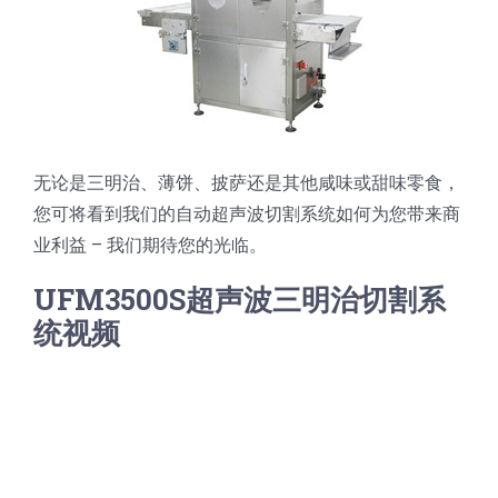
蛋糕切片机
块状奶酪切片
披萨切割机
面团
人才招聘
联系我们
三角蛋糕切割机
条状奶酪切片
三明治切割机
常温面团切割
糕点/糖果
挤出奶酪切片
寿司切割机
冷冻面团切割
牛轧糖切割
宠物食品
无论是三明治、薄饼、披萨还是其他咸味或甜味零食，
您可将看到我们的自动超声波切割系统如何为您带来商
业利益 – 我们期待您的光临。
阿胶糕切片
UFM3500S超声波三明治切割系
谷物棒切割
统视频