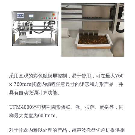
蛋糕切片机
块状奶酪切片
披萨切割机
面团
人才招聘
联系我们
三角蛋糕切割机
条状奶酪切片
三明治切割机
常温面团切割
糕点/糖果
挤出奶酪切片
寿司切割机
冷冻面团切割
牛轧糖切割
宠物食品
阿胶糕切片
采用直观的彩色触摸屏控制，易于使用，可在最大760
x 760mm托盘内编程任意尺寸的矩形和方形产品，并
谷物棒切割
具有自动微调计算功能。
UFM4000还可切割圆形蛋糕、派、披萨、蛋挞等，同
样最大宽度为600mm。
对于托盘内难以处理的产品，超声波托盘切割机提供相