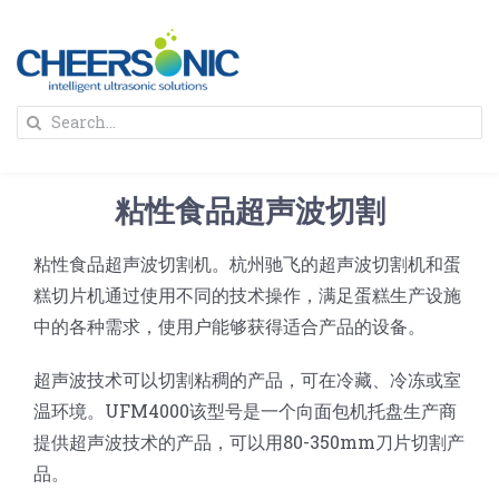
Skip
to
content
To
Search
Na
for:
首页
粘性食品超声波切割
解决方案
粘性食品超声波切割机。杭州驰飞的超声波切割机和蛋
糕切片机通过使用不同的技术操作，满足蛋糕生产设施
蛋糕切割机
超声波设备
中的各种需求，使用户能够获得适合产品的设备。
圆蛋糕切割机
奶酪切片
公司新闻
超声波技术可以切割粘稠的产品，可在冷藏、冷冻或室
温环境。UFM4000该型号是一个向面包机托盘生产商
提供超声波技术的产品，可以用80-350mm刀片切割产
蛋糕切块机
圆形奶酪切片
三明治/披萨/寿司切割
关于我们
品。