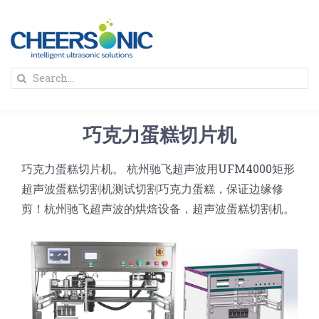
Skip
to
content
To
Search
Na
for:
首页
巧克力蛋糕切片机
解决方案
巧克力蛋糕切片机。 杭州驰飞超声波用UFM4000矩形
超声波蛋糕切割机测试切割巧克力蛋糕，保证边缘修
蛋糕切割机
超声波设备
剪！杭州驰飞超声波的烘焙设备，超声波蛋糕切割机。
圆蛋糕切割机
奶酪切片
公司新闻
蛋糕切块机
圆形奶酪切片
三明治/披萨/寿司切割
关于我们