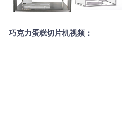
蛋糕切片机
块状奶酪切片
披萨切割机
面团
人才招聘
联系我们
三角蛋糕切割机
条状奶酪切片
三明治切割机
常温面团切割
糕点/糖果
巧克力蛋糕切片机视频：
挤出奶酪切片
寿司切割机
冷冻面团切割
牛轧糖切割
宠物食品
阿胶糕切片
谷物棒切割