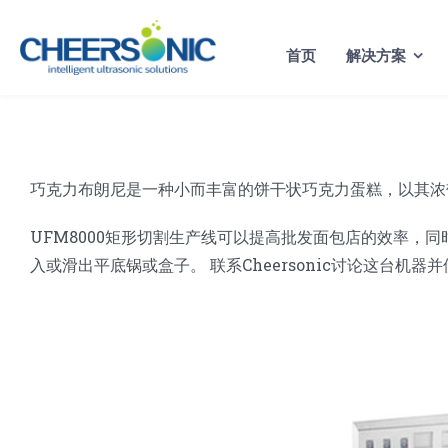
Skip
to
首页
解决方案
content
巧克力布朗尼是一种小而丰富的饼干状巧克力蛋糕，以其浓
UFM8000矩形切割生产线可以提高批发面包店的效率，
入或滑出平底锅或盒子。 联系Cheersonic讨论这台机