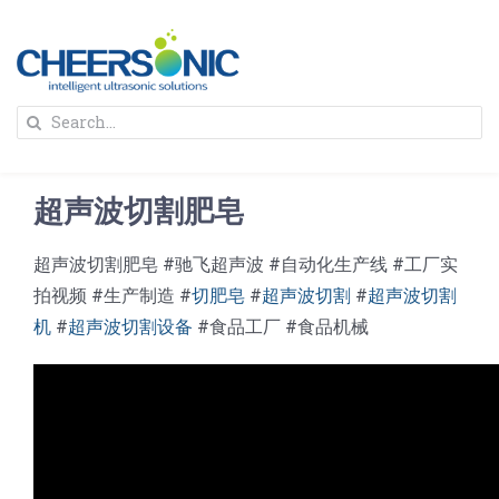
Skip
to
content
To
Search
Na
for:
首页
超声波切割肥皂
解决方案
超声波切割肥皂 #驰飞超声波 #自动化生产线 #工厂实
拍视频 #生产制造 #
切肥皂
#
超声波切割
#
超声波切割
蛋糕切割机
超声波设备
机
#
超声波切割设备
#食品工厂 #食品机械
圆蛋糕切割机
奶酪切片
公司新闻
蛋糕切块机
圆形奶酪切片
三明治/披萨/寿司切割
关于我们