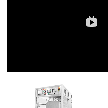
蛋糕切片机
块状奶酪切片
披萨切割机
面团
人才招聘
联系我们
三角蛋糕切割机
条状奶酪切片
三明治切割机
常温面团切割
糕点/糖果
挤出奶酪切片
寿司切割机
冷冻面团切割
牛轧糖切割
宠物食品
阿胶糕切片
谷物棒切割