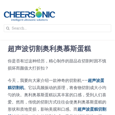
Skip
to
content
To
Search
Na
for:
首页
超声波切割奥利奥慕斯蛋糕
解决方案
你是否有过这种经历，精心制作的甜品在切割时因不慎
损坏而颜值大打折扣？
蛋糕切割机
超声波设备
今天，我要向大家介绍一款神奇的切割机——
超声波蛋
圆蛋糕切割机
奶酪切片
公司新闻
糕切割机
。它以高频振动的原理，将食物切割成大小均
匀的块。奥利奥慕斯蛋糕以其丰富的口感，受到人们喜
爱。然而，传统的切割方式往往会使奥利奥慕斯蛋糕的
蛋糕切块机
圆形奶酪切片
三明治/披萨/寿司切割
关于我们
形状和质地受损，影响美观和口感。而
超声波蛋糕切割