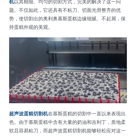
机
以其精细、均匀的切割方式，完美的解决了这一问
蛋糕切片机
块状奶酪切片
披萨切割机
面团
人才招聘
联系我们
题。不仅如此，它还具有不粘刀、切面光滑整齐的优
势，使切割出的奥利奥慕斯蛋糕边缘细腻、不起屑，保
三角蛋糕切割机
条状奶酪切片
三明治切割机
常温面团切割
持蛋糕外观的美观。
糕点/糖果
挤出奶酪切片
寿司切割机
冷冻面团切割
牛轧糖切割
宠物食品
阿胶糕切片
谷物棒切割
超声波蛋糕切割机
在慕斯蛋糕的切割中一直以来表现出
色。由于慕斯蛋糕中含有大量的奶油和吉利丁，质地柔
软且容易粘刀，而超声波蛋糕切割机能够轻松应对这一