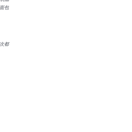
面包
次都