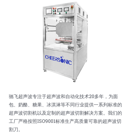
蛋糕切片机
块状奶酪切片
披萨切割机
面团
人才招聘
联系我们
三角蛋糕切割机
条状奶酪切片
三明治切割机
常温面团切割
糕点/糖果
挤出奶酪切片
寿司切割机
冷冻面团切割
牛轧糖切割
宠物食品
阿胶糕切片
谷物棒切割
驰飞超声波专注于超声波和自动化技术20多年，为面
包、奶酪、糖果、冰淇淋等不同行业提供一系列标准的
超声波切割机以及定制的超声波切割解决方案。我们的
工厂严格按照ISO9001标准生产高质量可靠的超声波切
割刀。