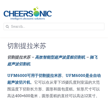
Skip
to
content
To
Search
Na
for:
首页
切割提拉米苏
解决方案
切割提拉米苏 –
高效智能型超声波蛋糕切割机
–
驰飞
超声波切割机
蛋糕切割机
超声波设备
UFM6000可用于切割提拉米苏
。
UFM6000是全自动
圆蛋糕切割机
奶酪切片
公司新闻
超声波切片机
。它可以在从零下15摄氏度到室温的大范
围温度下切割长方形、圆形和面包蛋糕。矩形尺寸可以
高达400×600毫米，圆形蛋糕的直径可以高达12英寸。
蛋糕切块机
圆形奶酪切片
三明治/披萨/寿司切割
关于我们