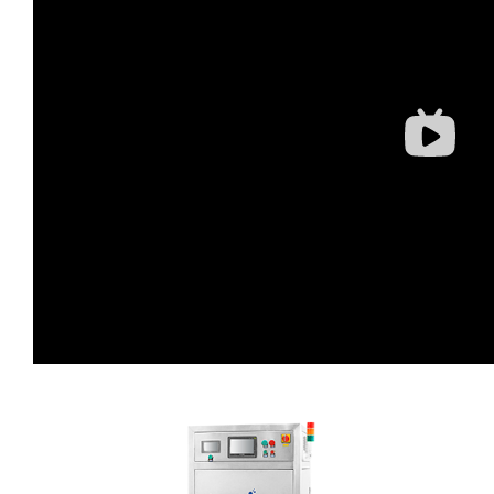
蛋糕切片机
块状奶酪切片
披萨切割机
面团
人才招聘
联系我们
三角蛋糕切割机
条状奶酪切片
三明治切割机
常温面团切割
糕点/糖果
挤出奶酪切片
寿司切割机
冷冻面团切割
牛轧糖切割
宠物食品
阿胶糕切片
谷物棒切割