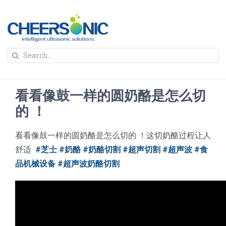
Skip
to
content
To
Search
Na
for:
首页
看看像鼓一样的圆奶酪是怎么切
解决方案
的 ！
看看像鼓一样的圆奶酪是怎么切的 ！这切奶酪过程让人
蛋糕切割机
超声波设备
舒适
#芝士 #奶酪 #奶酪切割 #超声切割 #超声波 #食
品机械设备 #超声波奶酪切割
圆蛋糕切割机
奶酪切片
公司新闻
蛋糕切块机
圆形奶酪切片
三明治/披萨/寿司切割
关于我们