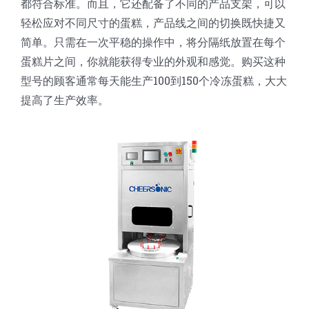
都符合标准。而且，它还配备了不同的产品支架，可以
蛋糕切片机
块状奶酪切片
披萨切割机
面团
人才招聘
联系我们
轻松应对不同尺寸的蛋糕，产品线之间的切换既快捷又
简单。只需在一次平稳的操作中，将分隔纸放置在每个
三角蛋糕切割机
条状奶酪切片
三明治切割机
常温面团切割
蛋糕片之间，你就能获得专业的外观和感觉。购买这种
糕点/糖果
型号的顾客通常每天能生产100到150个冷冻蛋糕，大大
提高了生产效率。
挤出奶酪切片
寿司切割机
冷冻面团切割
牛轧糖切割
宠物食品
阿胶糕切片
谷物棒切割