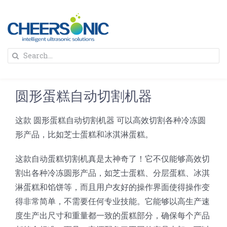
Skip
to
content
To
Search
Na
for:
首页
圆形蛋糕自动切割机器
解决方案
这款 圆形蛋糕自动切割机器 可以高效切割各种冷冻圆
形产品，比如芝士蛋糕和冰淇淋蛋糕。
蛋糕切割机
超声波设备
这款自动蛋糕切割机真是太神奇了！它不仅能够高效切
圆蛋糕切割机
奶酪切片
公司新闻
割出各种冷冻圆形产品，如芝士蛋糕、分层蛋糕、冰淇
淋蛋糕和馅饼等，而且用户友好的操作界面使得操作变
得非常简单，不需要任何专业技能。它能够以高生产速
蛋糕切块机
圆形奶酪切片
三明治/披萨/寿司切割
关于我们
度生产出尺寸和重量都一致的蛋糕部分，确保每个产品