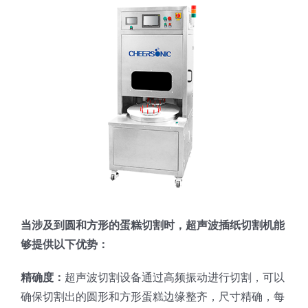
蛋糕切片机
块状奶酪切片
披萨切割机
面团
人才招聘
联系我们
三角蛋糕切割机
条状奶酪切片
三明治切割机
常温面团切割
糕点/糖果
挤出奶酪切片
寿司切割机
冷冻面团切割
牛轧糖切割
宠物食品
阿胶糕切片
谷物棒切割
当涉及到圆和方形的蛋糕切割时，超声波插纸切割机能
够提供以下优势：
精确度：
超声波切割设备通过高频振动进行切割，可以
确保切割出的圆形和方形蛋糕边缘整齐，尺寸精确，每