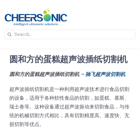
Skip
to
content
To
Search
Na
for:
首页
圆和方的蛋糕超声波插纸切割机
解决方案
圆和方的蛋糕超声波插纸切割机 –
驰飞超声波切割机
蛋糕切割机
超声波设备
超声波插纸切割机是一种利用超声波技术进行食品切割
的设备，适用于各种软性食品的切割，如蛋糕、慕斯、
圆蛋糕切割机
奶酪切片
公司新闻
瑞士卷等。这种设备通过超声波振动来切割食品，与传
统的机械切割方式相比，具有切割精度高、速度快、无
损切割等优点。
蛋糕切块机
圆形奶酪切片
三明治/披萨/寿司切割
关于我们