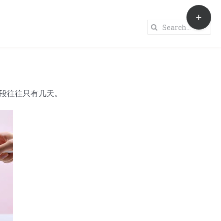
Toggle
Sliding
Search
Bar
for:
Area
段往往只有几天。