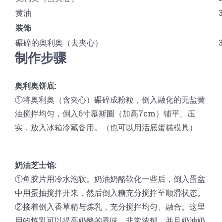
黄油
装饰
碾碎的奥利奥（去夹心）
制作步骤
奥利奥饼底:
①将奥利奥（含夹心）碾碎成粉粒，倒入融化的无盐黄
油搅拌均匀，倒入6寸慕斯圈（加高7cm）铺平、压
实，放入冰箱冷藏备用。（也可以用活底蛋糕模具）
奶油芝士馅:
①鱼胶片用冷水泡软。奶油奶酪软化一些后，倒入蛋盆
中用蛋抽搅拌开来，然后倒入糖充分搅拌至顺滑状态。
②接着倒入香草精与炼乳，充分搅拌均匀、融合。这里
用的炼乳可以提高奶酪的香味，非常浓郁，并且奶油奶