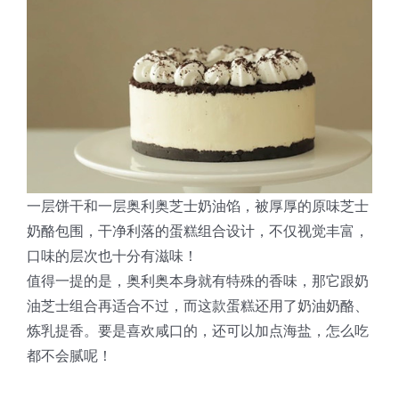
蛋糕切片机
块状奶酪切片
披萨切割机
面团
人才招聘
联系我们
三角蛋糕切割机
条状奶酪切片
三明治切割机
常温面团切割
糕点/糖果
挤出奶酪切片
寿司切割机
冷冻面团切割
牛轧糖切割
宠物食品
阿胶糕切片
一层饼干和一层奥利奥芝士奶油馅，被厚厚的原味芝士
奶酪包围，干净利落的蛋糕组合设计，不仅视觉丰富，
谷物棒切割
口味的层次也十分有滋味！
值得一提的是，奥利奥本身就有特殊的香味，那它跟奶
油芝士组合再适合不过，而这款蛋糕还用了奶油奶酪、
炼乳提香。要是喜欢咸口的，还可以加点海盐，怎么吃
都不会腻呢！