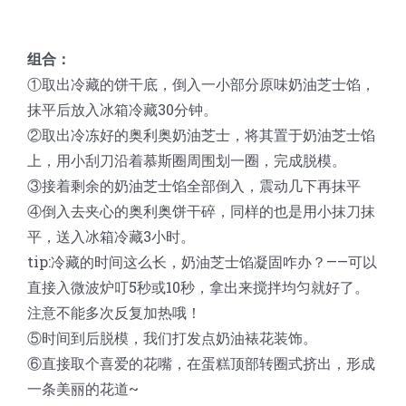
组合：
①取出冷藏的饼干底，倒入一小部分原味奶油芝士馅，
抹平后放入冰箱冷藏30分钟。
②取出冷冻好的奥利奥奶油芝士，将其置于奶油芝士馅
上，用小刮刀沿着慕斯圈周围划一圈，完成脱模。
③接着剩余的奶油芝士馅全部倒入，震动几下再抹平
④倒入去夹心的奥利奥饼干碎，同样的也是用小抹刀抹
平，送入冰箱冷藏3小时。
tip:冷藏的时间这么长，奶油芝士馅凝固咋办？——可以
直接入微波炉叮5秒或10秒，拿出来搅拌均匀就好了。
注意不能多次反复加热哦！
⑤时间到后脱模，我们打发点奶油裱花装饰。
⑥直接取个喜爱的花嘴，在蛋糕顶部转圈式挤出，形成
一条美丽的花道~