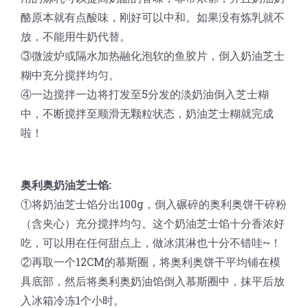
酪原本就有点酸味，刚好可以中和。如果没有炼乳就不
放，不能用牛奶代替。
③微波炉或隔水加热融化泡软的鱼胶片，倒入奶油芝士
糊中充分搅拌均匀。
④一边搅拌一边将打发至5分发的淡奶油倒入芝士糊
中，不断搅拌至顺滑无颗粒状态，奶油芝士糊就完成
啦！
奥利奥奶油芝士馅:
①将奶油芝士馅分出100g，倒入碾碎的奥利奥饼干碎粉
（含夹心）充分搅拌均匀。这个奶油芝士馅十分香浓好
吃，可以用在任何甜点上，做冰淇淋也十分不错哇~！
②再取一个12CM的慕斯圈，将奥利奥饼干平均铺在模
具底部，然后将奥利奥奶油馅倒入慕斯圈中，抹平后放
入冰箱冷冻1个小时。