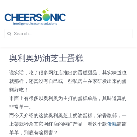
Skip
to
content
To
Search
Na
for:
首页
奥利奥奶油芝士蛋糕
解决方案
说实话，吃了很多网红店推出的蛋糕甜品，其实味道也
就那样，还真没有自己或一些私房主在家研发出来的蛋
蛋糕切割机
超声波设备
糕好吃！
市面上有很多以奥利奥为主打的蛋糕单品，其味道真的
圆蛋糕切割机
奶酪切片
公司新闻
非常单一。
而今天介绍的这款奥利奥芝士奶油蛋糕，浓香馥郁，一
蛋糕切块机
圆形奶酪切片
上架就秒杀其它网红店的网红产品，看这个款
蛋糕
简简
三明治/披萨/寿司切割
关于我们
单单，到底有啥厉害？