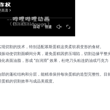
刀头实现切割的技术，特别适配慕斯蛋糕这类柔软易变形的食材。
频振动使切割面瞬间分离，避免蛋糕因挤压塌陷，切割边缘平整
化表面油脂，形成 “自润滑” 效果，杜绝刀头粘连奶油或巧克力
内部的蓬松结构和分层，能精准保持每块蛋糕的造型完整性。目
斯蛋糕的切割效率与成品美观度。