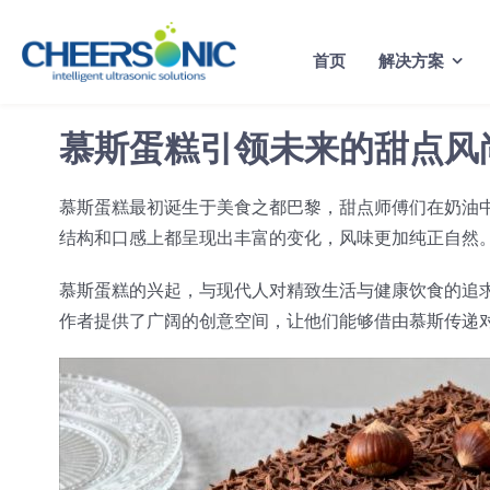
Skip
to
首页
解决方案
content
慕斯蛋糕引领未来的甜点风
慕斯蛋糕最初诞生于美食之都巴黎，甜点师傅们在奶油
结构和口感上都呈现出丰富的变化，风味更加纯正自然
慕斯蛋糕的兴起，与现代人对精致生活与健康饮食的追
作者提供了广阔的创意空间，让他们能够借由慕斯传递