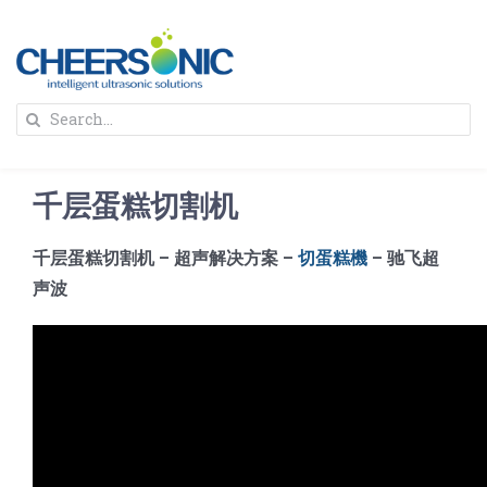
Skip
to
content
To
Search
Na
for:
首页
千层蛋糕切割机
解决方案
千层蛋糕切割机 – 超声解决方案 –
切蛋糕機
– 驰飞超
声波
蛋糕切割机
超声波设备
圆蛋糕切割机
奶酪切片
公司新闻
蛋糕切块机
圆形奶酪切片
三明治/披萨/寿司切割
关于我们