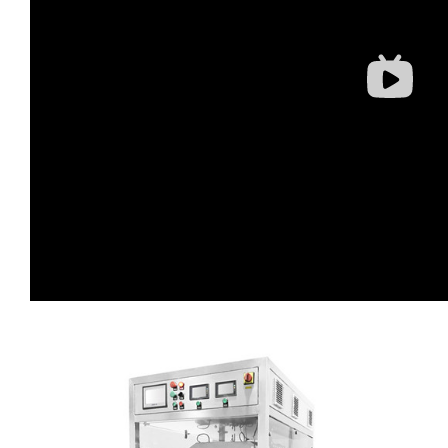
蛋糕切片机
块状奶酪切片
披萨切割机
面团
人才招聘
联系我们
三角蛋糕切割机
条状奶酪切片
三明治切割机
常温面团切割
糕点/糖果
挤出奶酪切片
寿司切割机
冷冻面团切割
牛轧糖切割
宠物食品
阿胶糕切片
谷物棒切割