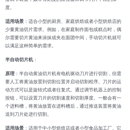
蛋糕切片机
块状奶酪切片
披萨切割机
面团
人才招聘
联系我们
度。
适用场景
：适合小型的厨房、家庭烘焙或者小型烘焙店的
三角蛋糕切割机
条状奶酪切片
三明治切割机
常温面团切割
糕点/糖果
少量黄油切片需求。例如，在家庭制作面包或糕点时，偶
尔需要切片黄油来涂抹或夹在面团中间，手动切片机就可
挤出奶酪切片
寿司切割机
冷冻面团切割
牛轧糖切割
宠物食品
以满足这种简单的需求。
半自动切片机
：
阿胶糕切片
原理
：半自动黄油切片机有电机驱动刀片进行切割，但需
要人工将黄油放置到切割位置并启动切割程序。刀片的运
谷物棒切割
动方式可以是旋转式或者往复式。通过调节机器上的控制
按钮，可以设置刀片的切割速度和切割厚度。一般会有一
个进料槽，将黄油放置在进料槽后，通过推送装置将黄油
送到刀片处进行切割。
适用场景
：适用于中小型烘焙店或者小型食品加工厂。它