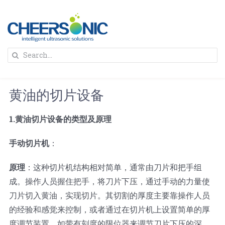
Skip
to
content
To
Search
Na
for:
首页
黄油的切片设备
解决方案
1.黄油切片设备的类型及原理
蛋糕切割机
超声波设备
手动切片机
：
原理
：这种切片机结构相对简单，通常由刀片和把手组
圆蛋糕切割机
奶酪切片
公司新闻
成。操作人员握住把手，将刀片下压，通过手动的力量使
刀片切入黄油，实现切片。其切割的厚度主要靠操作人员
蛋糕切块机
圆形奶酪切片
三明治/披萨/寿司切割
关于我们
的经验和感觉来控制，或者通过在切片机上设置简单的厚
度调节装置，如带有刻度的限位器来调节刀片下压的深