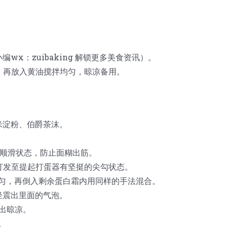
wx：zuibaking 解锁更多美食资讯）。
液，再放入黄油搅拌均匀，晾凉备用。
米淀粉、伯爵茶沫。
至顺滑状态，防止面糊出筋。
器打发至提起打蛋器有坚挺的尖勾状态。
合均匀，再倒入剩余蛋白霜内用同样的手法混合。
平轻震出里面的气泡。
取出晾凉。
。