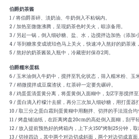
伯爵奶茶酱
1 / 将伯爵茶碎、淡奶油、牛奶倒入不粘锅内。
2 / 加热至微微沸腾，呈现奶茶色时关火，晾凉备用。
3 / 另起一锅，倒入细砂糖、盐、水，边搅拌边加热（添加小编
4 / 等到糖浆变成琥珀色马上关火，快速冲入熬好的奶茶
5 / 熬好的奶茶酱装入瓶中，冷藏密封保存2周。
伯爵糯米蛋糕
6 / 玉米油倒入牛奶中，搅拌至乳化状态，筛入糯米粉、玉
7 / 稍微搅拌成豆腐渣状，红茶碎一定要先碾碎。
8 / 鸡蛋蛋清蛋黄分离，将蛋黄倒入面糊中，划Z字形搅拌
9 / 蛋白滴入柠檬汁去腥，再分三次加入细砂糖，用打蛋
10 / 取三分之蛋白霜到蛋黄糊中用翻拌、切拌的手法混
11 / 烤盘铺油纸，在距离烤盘20cm的高处倒入面糊，刮
12 / 放入提前预热好的烤箱内，上下火150°烤制25分钟，
13 / 切掉四边，其中两个对边切成斜面，两个对边切成直面