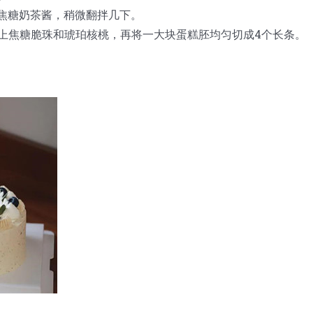
好的焦糖奶茶酱，稍微翻拌几下。
并撒上焦糖脆珠和琥珀核桃，再将一大块蛋糕胚均匀切成4个长条。