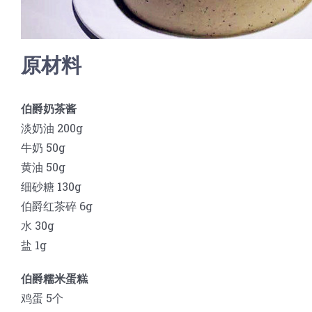
原材料
伯爵奶茶酱
淡奶油 200g
牛奶 50g
黄油 50g
细砂糖 130g
伯爵红茶碎 6g
水 30g
盐 1g
伯爵糯米蛋糕
鸡蛋 5个