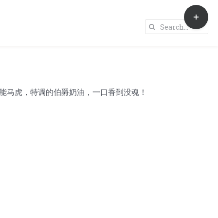
Toggle
Sliding
Search
Bar
for:
Area
能马虎，特调的伯爵奶油，一口香到没魂！