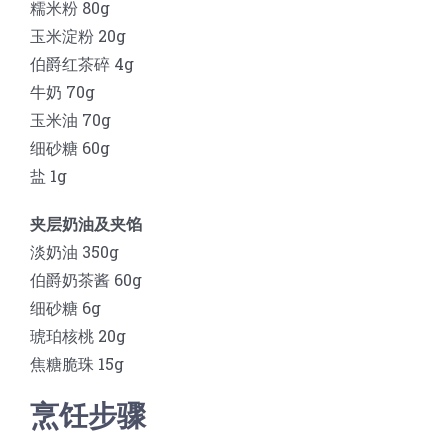
糯米粉 80g
玉米淀粉 20g
伯爵红茶碎 4g
牛奶 70g
玉米油 70g
细砂糖 60g
盐 1g
夹层奶油及夹馅
淡奶油 350g
伯爵奶茶酱 60g
细砂糖 6g
琥珀核桃 20g
焦糖脆珠 15g
烹饪步骤