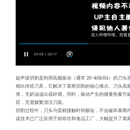
超声波切割是利用高频振动（通常 20-40kHz）的
相比传统刀具，它解决了慕斯切割的核心痛点。刀头高
滑，无奶油溢出或碎屑。同时，振动产生的微量热量可融
层，无需频繁清洁刀面。
切割过程中，刀头与蛋糕接触时间极短，不会破坏慕斯
该技术已广泛应用于烘焙坊和食品工厂，大幅提升了慕