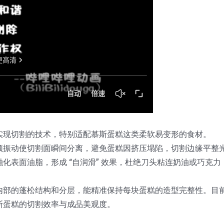
刀头实现切割的技术，特别适配慕斯蛋糕这类柔软易变形的食材。
频振动使切割面瞬间分离，避免蛋糕因挤压塌陷，切割边缘平整
化表面油脂，形成 “自润滑” 效果，杜绝刀头粘连奶油或巧克力
内部的蓬松结构和分层，能精准保持每块蛋糕的造型完整性。目
斯蛋糕的切割效率与成品美观度。