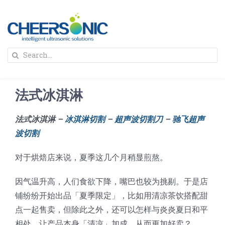
Skip
to
content
To
Search
Na
for:
首页
法式冰淇淋
解决方案
法式冰淇淋 –
冰淇淋切割
–
超声波切割刀
–
驰飞超声
波切割
蛋糕切割机
超声波设备
对于烘焙店来说，夏季这几个月稍显煎熬。
圆蛋糕切割机
奶酪切片
公司新闻
因气温升高，人们食欲下降，嘴巴也较为挑剔。于是店
铺纷纷开始出品「夏季限定」，比如用清凉茶饮搭配甜
蛋糕切块机
圆形奶酪切片
三明治/披萨/寿司切割
关于我们
点一起售卖，但除此之外，还可以怎样与炎炎夏日和平
相处，让产品本身「清凉」加成，从而更加好卖？