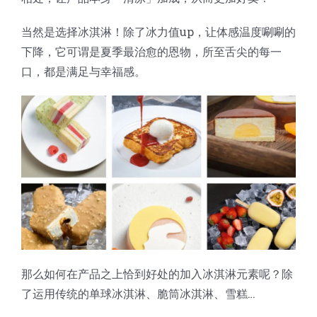
蛋糕切片机
块状奶酪切片
披萨切割机
面团
人才招聘
联系我们
当然是选择冰淇淋！除了冰力值up，让体感温度唰唰的
下降，它可谓是夏季最治愈的恩物，所至舌尖的每一
三角蛋糕切割机
条状奶酪切片
三明治切割机
常温面团切割
糕点/糖果
口，都是满足与幸福感。
挤出奶酪切片
寿司切割机
冷冻面团切割
牛轧糖切割
宠物食品
阿胶糕切片
谷物棒切割
那么如何在产品之上恰到好处的加入冰淇淋元素呢？除
了运用传统的单球冰淇淋、脆筒冰淇淋、雪糕…