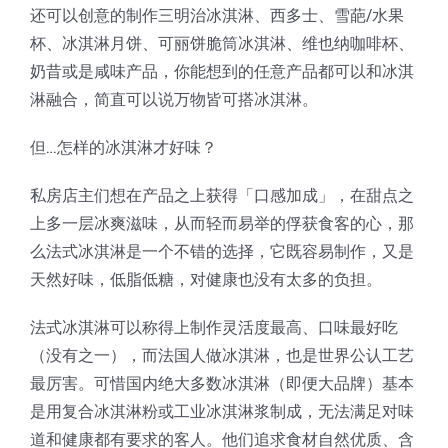
还可以创意的制作三明治冰淇淋、西多士、雪葩/水果
杯、冰淇淋月饼、可丽饼脆筒冰淇淋、维也纳咖啡杯、
奶昔或是咸味产品，你能想到的任意产品都可以和冰淇
淋融合，简直可以说万物皆可搭冰淇淋。
但…怎样的冰淇淋才好味？
私房店主们想在产品之上获得「口感加成」，在甜点之
上多一层冰爽滋味，从而轻而易举的俘获食客的心，那
么法式冰淇淋是一个不错的选择，它既容易制作，又是
天然好味，低脂低糖，对健康也没有太多的负担。
法式冰淇淋可以称得上制作灵活度最高、口味最好吃
（没有之一），而法国人做冰淇淋，也是世界公认工艺
最厉害。可惜国内绝大多数冰淇淋（即便大品牌）基本
是用复合冰淇淋粉或工业冰淇淋浆制成，无法满足对味
道和健康都有要求的客人。他们追求食材自然优质、含