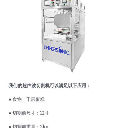
蛋糕切片机
块状奶酪切片
披萨切割机
面团
人才招聘
联系我们
三角蛋糕切割机
条状奶酪切片
三明治切割机
常温面团切割
糕点/糖果
挤出奶酪切片
寿司切割机
冷冻面团切割
牛轧糖切割
宠物食品
阿胶糕切片
谷物棒切割
我们的超声波切割机可以满足以下应用：
● 食物：千层蛋糕
● 切割前尺寸：12寸
● 切割前重量：2kg