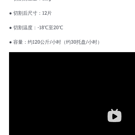
● 切割后尺寸：12片
● 切割温度：-18℃至20℃
● 容量：约120公斤/小时（约30托盘/小时）