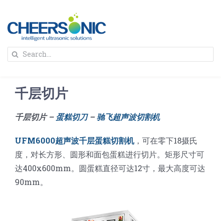
Skip
to
content
To
Search
Na
for:
首页
千层切片
解决方案
千层切片 –
蛋糕切刀
–
驰飞超声波切割机
蛋糕切割机
超声波设备
UFM6000超声波千层蛋糕切割机
，可在零下18摄氏
度，对长方形、圆形和面包蛋糕进行切片。矩形尺寸可
圆蛋糕切割机
奶酪切片
公司新闻
达400x600mm。圆蛋糕直径可达12寸，最大高度可达
90mm。
蛋糕切块机
圆形奶酪切片
三明治/披萨/寿司切割
关于我们