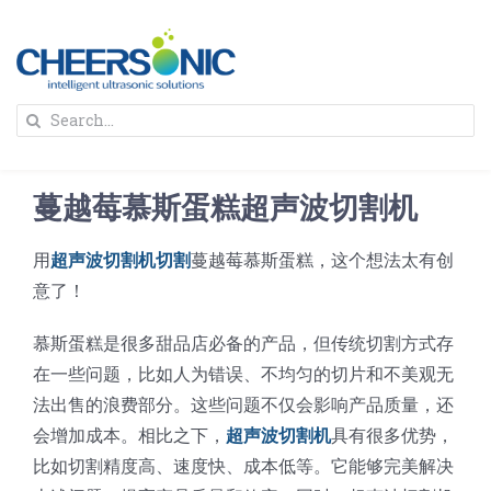
Skip
to
content
To
Search
Na
for:
首页
蔓越莓慕斯蛋糕超声波切割机
解决方案
用
超声波切割机切割
蔓越莓慕斯蛋糕，这个想法太有创
意了！
蛋糕切割机
超声波设备
慕斯蛋糕是很多甜品店必备的产品，但传统切割方式存
圆蛋糕切割机
奶酪切片
公司新闻
在一些问题，比如人为错误、不均匀的切片和不美观无
法出售的浪费部分。这些问题不仅会影响产品质量，还
会增加成本。相比之下，
超声波切割机
具有很多优势，
蛋糕切块机
圆形奶酪切片
三明治/披萨/寿司切割
关于我们
比如切割精度高、速度快、成本低等。它能够完美解决