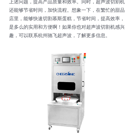
上述问题，提高产品质量和效率。同时，超声波切割机
蛋糕切片机
块状奶酪切片
披萨切割机
面团
人才招聘
联系我们
还能够节省时间，加快流程。想象一下，在繁忙的甜品
店里，能够快速切割慕斯蛋糕，节省时间，提高效率，
三角蛋糕切割机
条状奶酪切片
三明治切割机
常温面团切割
是多么的实用和方便啊！如果你也对超声波切割机感兴
糕点/糖果
趣，可以联系杭州驰飞超声波，了解更多信息。
挤出奶酪切片
寿司切割机
冷冻面团切割
牛轧糖切割
宠物食品
阿胶糕切片
谷物棒切割