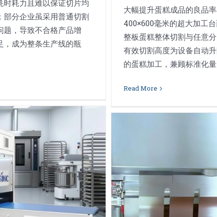
耗时耗力且难以保证切片均
大幅提升蛋糕成品的良品率
；部分企业虽采用普通切割
400×600毫米的超大加
问题，导致不合格产品增
整板蛋糕整体切割与任意分
足，成为整条生产线的瓶
有效切割高度为设备自动升
的蛋糕加工，兼顾标准化量产与
Read More
机