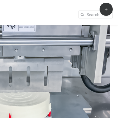
Toggle
Sliding
Search
Bar
for:
Area