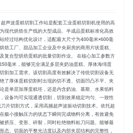
 超声波蛋糕切割工作站是配套工业蛋糕切割机使用的高
为现代烘焙生产线的大型成品、半成品蛋糕标准化高效
经过结构优化设计，适配最大尺寸为400毫米×600毫
烘焙工厂、甜品加工企业及中央厨房的商用片状蛋糕、
及复合型烘焙蛋糕的批量切割作业。 在核心加工参数方
150毫米，能够完全满足多层夹奶油蛋糕、厚体海绵蛋
切割加工需求。该切割高度有效解决了传统切割设备无
绝了厚体蛋糕切割时出现的切不透、切面凹凸不平、夹
论是单层加厚蛋糕坯，还是内含奶油、慕斯、水果馅料
，设备均可实现通透切割，切割效果稳定均匀、一致性
械刀片切割方式，采用高频超声波振动切割技术。依托超
在极小接触压力的状态下瞬间完成物料分离，有效避免
被挤压、变形、碎裂，同时杜绝物料粘刀问题。能够最
形态、切面的平整光洁度以及内部夹层结构的完整性，