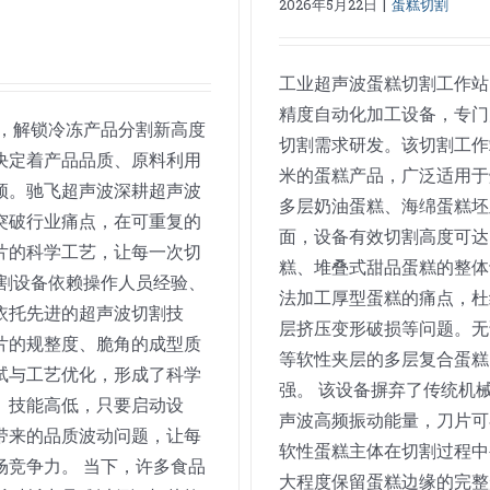
2026年5月22日
|
蛋糕切割
工业超声波蛋糕切割工作站
精度自动化加工设备，专门
，解锁冷冻产品分割新高度
切割需求研发。该切割工作站
决定着产品品质、原料利用
米的蛋糕产品，广泛适用于
颈。驰飞超声波深耕超声波
多层奶油蛋糕、海绵蛋糕坯
突破行业痛点，在可重复的
面，设备有效切割高度可达
片的科学工艺，让每一次切
糕、堆叠式甜品蛋糕的整体
割设备依赖操作人员经验、
法加工厚型蛋糕的痛点，杜
依托先进的超声波切割技
层挤压变形破损等问题。无
片的规整度、脆角的成型质
等软性夹层的多层复合蛋糕
试与工艺优化，形成了科学
强。 该设备摒弃了传统机
、技能高低，只要启动设
声波高频振动能量，刀片可
带来的品质波动问题，让每
软性蛋糕主体在切割过程中
竞争力。 当下，许多食品
大程度保留蛋糕边缘的完整