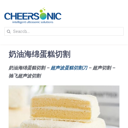
Skip
to
content
To
Search
Na
for:
首页
奶油海绵蛋糕切割
解决方案
奶油海绵蛋糕切割 –
超声波蛋糕切割刀
– 超声切割 –
驰飞超声波切割
蛋糕切割机
超声波设备
圆蛋糕切割机
奶酪切片
公司新闻
蛋糕切块机
圆形奶酪切片
三明治/披萨/寿司切割
关于我们