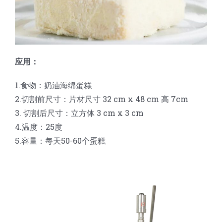
蛋糕切片机
块状奶酪切片
披萨切割机
面团
人才招聘
联系我们
三角蛋糕切割机
条状奶酪切片
三明治切割机
常温面团切割
糕点/糖果
应用：
挤出奶酪切片
寿司切割机
冷冻面团切割
牛轧糖切割
宠物食品
1.食物：奶油海绵蛋糕
2.切割前尺寸：片材尺寸 32 cm x 48 cm 高 7cm
阿胶糕切片
3. 切割后尺寸：立方体 3 cm x 3 cm
4.温度：25度
5.容量：每天50-60个蛋糕
谷物棒切割