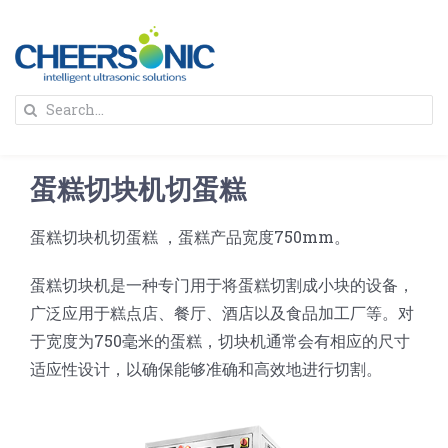
Skip
to
content
To
Search
Na
for:
首页
蛋糕切块机切蛋糕
解决方案
蛋糕切块机切蛋糕 ，蛋糕产品宽度750mm。
蛋糕切割机
超声波设备
蛋糕切块机是一种专门用于将蛋糕切割成小块的设备，
广泛应用于糕点店、餐厅、酒店以及食品加工厂等。对
圆蛋糕切割机
奶酪切片
公司新闻
于宽度为750毫米的蛋糕，切块机通常会有相应的尺寸
适应性设计，以确保能够准确和高效地进行切割。
蛋糕切块机
圆形奶酪切片
三明治/披萨/寿司切割
关于我们