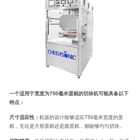
蛋糕切片机
块状奶酪切片
披萨切割机
面团
人才招聘
联系我们
三角蛋糕切割机
条状奶酪切片
三明治切割机
常温面团切割
糕点/糖果
挤出奶酪切片
寿司切割机
冷冻面团切割
牛轧糖切割
宠物食品
阿胶糕切片
谷物棒切割
一个适用于宽度为750毫米蛋糕的切块机可能具备以下
特点：
尺寸适应性：
机器的设计能够适应750毫米宽度的蛋
糕，无论是方形蛋糕还是圆蛋糕，都能够均匀切块。