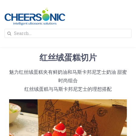
Skip
to
content
To
Search
Na
for:
首页
红丝绒蛋糕切片
解决方案
魅力红丝绒蛋糕夹有鲜奶油和马斯卡邦尼芝士奶油 甜蜜
时尚组合
蛋糕切割机
超声波设备
红丝绒蛋糕与马斯卡邦尼芝士的理想搭配
圆蛋糕切割机
奶酪切片
公司新闻
蛋糕切块机
圆形奶酪切片
三明治/披萨/寿司切割
关于我们