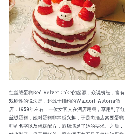
蛋糕切片机
块状奶酪切片
披萨切割机
面团
人才招聘
联系我们
三角蛋糕切割机
条状奶酪切片
三明治切割机
常温面团切割
糕点/糖果
挤出奶酪切片
寿司切割机
冷冻面团切割
牛轧糖切割
宠物食品
阿胶糕切片
谷物棒切割
红丝绒蛋糕Red Velvet Cake的起源，众说纷纭，富有
戏剧性的说法是，起源于纽约的Waldorf-Astoria酒
店，1959年左右，一位女客人在酒店用餐，享用到了红
丝绒蛋糕，她对蛋糕非常感兴趣，于是向酒店索要蛋糕
师的名字以及蛋糕配方，酒店满足了她的要求。之后，