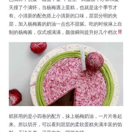
蛋糕切片机
块状奶酪切片
披萨切割机
面团
人才招聘
联系我们
天撞了个满怀，当杨梅遇上蛋糕，也就是这个季节才
有。小清新的配色搭上小清新的口味，层层分明的夹
层，加入杨梅酱的奶油一点也不甜腻。吃的时候淋上自
三角蛋糕切割机
条状奶酪切片
三明治切割机
常温面团切割
糕点/糖果
制的杨梅酱，仪式感满满，颜值瞬间提升好几个档次
挤出奶酪切片
寿司切割机
冷冻面团切割
牛轧糖切割
宠物食品
阿胶糕切片
谷物棒切割
糕胚用的是小四卷的配方，抹上杨梅奶油，一片片卷起
来。所以切开，可以看到层层的柔软蛋糕夹满丰富的馅