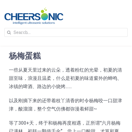
Skip
to
content
To
Search
Na
for:
首页
杨梅蛋糕
解决方案
一些从夏天里过来的云朵，透着粉红的光晕，初夏的清
甜至味，浪漫且温柔，什么是初夏的味道窗外的蝉鸣、
蛋糕切割机
超声波设备
冰镇的啤酒、路边的小烧烤……
圆蛋糕切割机
奶酪切片
公司新闻
以及刚摘下来的还带着枝丫清香的时令杨梅咬一口甜津
津，酸溜溜，整个空气仿佛都弥漫着鲜甜~
蛋糕切块机
圆形奶酪切片
三明治/披萨/寿司切割
关于我们
等了300+天，终于和杨梅再度相遇，正所谓“六月杨梅
已满林，初疑一颗值千金”，尝上一口酸甜，才算和夏